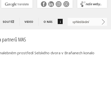
.
naše weby..
i
SOUTĚŽ
VIDEO
O NÁS
 a partnerů MAS
 malebném prostředí Selského dvora v Braňanech konalo