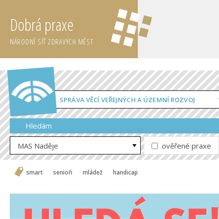
Dobrá praxe
NÁRODNÍ SÍŤ ZDRAVÝCH MĚST
SPRÁVA VĚCÍ VEŘEJNÝCH A ÚZEMNÍ ROZVOJ
Hledám
MAS Naděje
ověřené praxe
smart
senioři
mládež
handicap