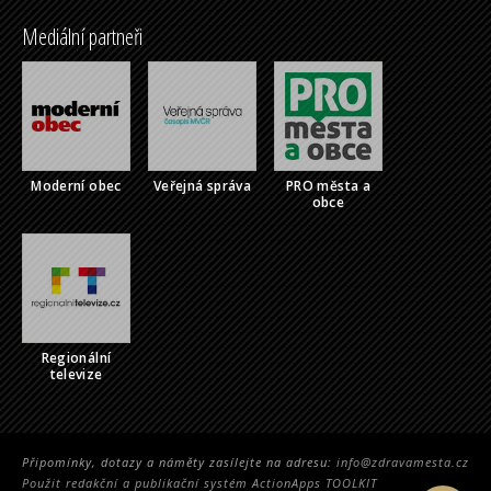
Mediální partneři
Moderní obec
Veřejná správa
PRO města a
obce
Regionální
televize
Připomínky, dotazy a náměty zasílejte na adresu:
info@zdravamesta.cz
Použit redakční a publikační systém ActionApps TOOLKIT