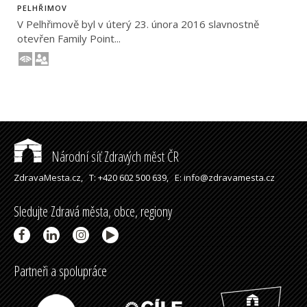
PELHŘIMOV
V Pelhřimově byl v úterý 23. února 2016 slavnostně
otevřen Family Point...
Národní síť Zdravých měst ČR
ZdravaMesta.cz,
T: +420 602 500 639,
E: info@zdravamesta.cz
Sledujte Zdravá města, obce, regiony
Partneři a spolupráce