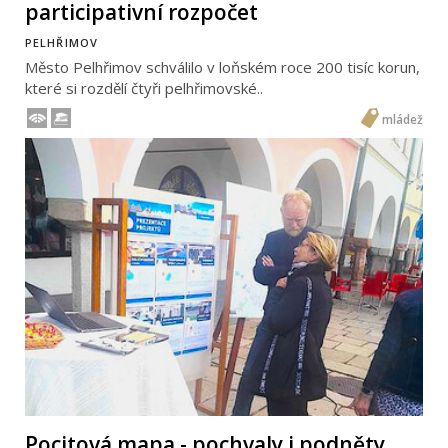
participativní rozpočet
PELHŘIMOV
Město Pelhřimov schválilo v loňském roce 200 tisíc korun,
které si rozdělí čtyři pelhřimovské..
mládež
Pocitová mapa - pochvaly i podněty