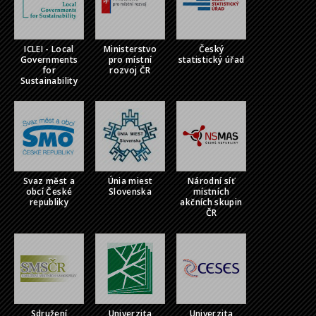
ICLEI - Local
Ministerstvo
Český
Governments
pro místní
statistický úřad
for
rozvoj ČR
Sustainability
Svaz měst a
Únia miest
Národní síť
obcí České
Slovenska
místních
republiky
akčních skupin
ČR
Sdružení
Univerzita
Univerzita