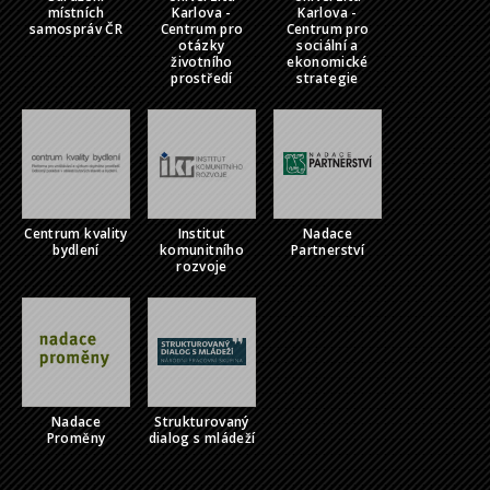
místních
Karlova -
Karlova -
samospráv ČR
Centrum pro
Centrum pro
otázky
sociální a
životního
ekonomické
prostředí
strategie
Centrum kvality
Institut
Nadace
bydlení
komunitního
Partnerství
rozvoje
Nadace
Strukturovaný
Proměny
dialog s mládeží