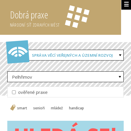
☰
Dobrá praxe
NÁRODNÍ SÍŤ ZDRAVÝCH MĚST
SPRÁVA VĚCÍ VEŘEJNÝCH A ÚZEMNÍ ROZVOJ
Pelhřimov
ověřené praxe
smart
senioři
mládež
handicap