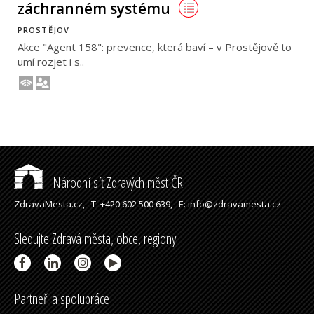
záchranném systému
PROSTĚJOV
Akce "Agent 158": prevence, která baví – v Prostějově to
umí rozjet i s..
Národní síť Zdravých měst ČR
ZdravaMesta.cz,
T: +420 602 500 639,
E: info@zdravamesta.cz
Sledujte Zdravá města, obce, regiony
Partneři a spolupráce