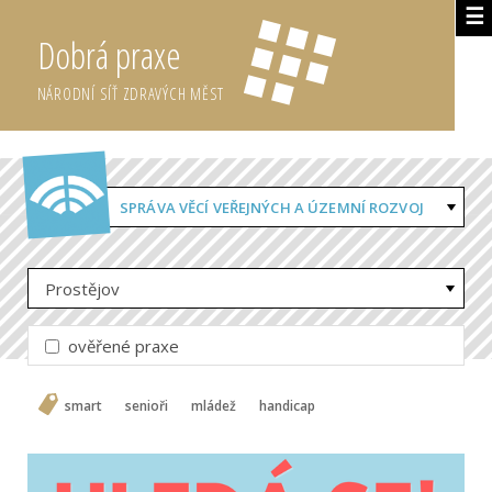
☰
Dobrá praxe
NÁRODNÍ SÍŤ ZDRAVÝCH MĚST
SPRÁVA VĚCÍ VEŘEJNÝCH A ÚZEMNÍ ROZVOJ
Prostějov
ověřené praxe
smart
senioři
mládež
handicap