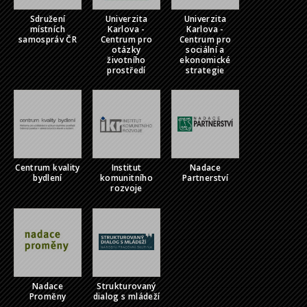
Sdružení
Univerzita
Univerzita
místních
Karlova -
Karlova -
samospráv ČR
Centrum pro
Centrum pro
otázky
sociální a
životního
ekonomické
prostředí
strategie
Centrum kvality
Institut
Nadace
bydlení
komunitního
Partnerství
rozvoje
Nadace
Strukturovaný
Proměny
dialog s mládeží