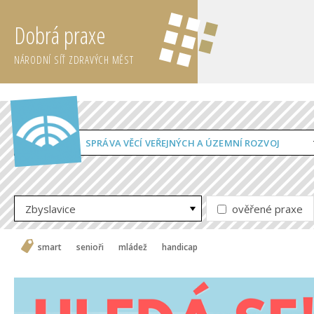
Dobrá praxe
NÁRODNÍ SÍŤ ZDRAVÝCH MĚST
SPRÁVA VĚCÍ VEŘEJNÝCH A ÚZEMNÍ ROZVOJ
Zbyslavice
ověřené praxe
smart
senioři
mládež
handicap