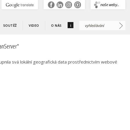
.
naše weby..
i
SOUTĚŽ
VIDEO
O NÁS
anServer"
upnila svá lokální geografická data prostřednictvím webové