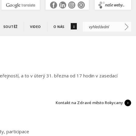
.
naše weby..
i
SOUTĚŽ
VIDEO
O NÁS
ejností, a to v úterý 31. března od 17 hodin v zasedací
Kontakt na Zdravé město Rokycany
y, participace