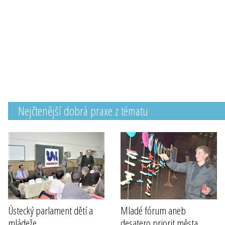
Nejčtenější dobrá praxe z tématu
Ústecký parlament dětí a
Mladé fórum aneb
mládeže
desatero priorit města