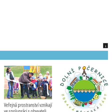
i
Veřejná prostranství vznikají
ve spolupráci s obyvateli