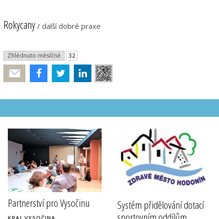
Rokycany
/
další dobré praxe
Zhlédnuto měsíčně
32
Poslat
Partnerství pro Vysočinu
Systém přidělování dotací
sportovním oddílům
KRAJ VYSOČINA