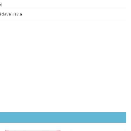
fé
áclava Havla