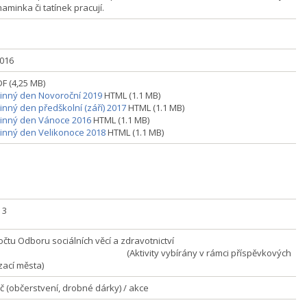
maminka či tatínek pracují.
2016
F (4,25 MB)
inný den Novoroční 2019
HTML (1.1 MB)
inný den předškolní (září) 2017
HTML (1.1 MB)
inný den Vánoce 2016
HTML (1.1 MB)
inný den Velikonoce 2018
HTML (1.1 MB)
] 3
zpočtu Odboru sociálních věcí a zdravotnictví
tivity vybírány v rámci příspěvkových
zací města)
Kč (občerstvení, drobné dárky) / akce