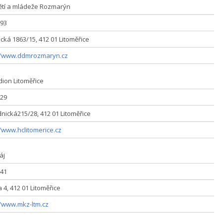
tí a mládeže Rozmarýn
93
cká 1863/15, 412 01 Litoměřice
//www.ddmrozmaryn.cz
dion Litoměřice
29
nická215/28, 412 01 Litoměřice
//www.hclitomerice.cz
áj
41
 4, 412 01 Litoměřice
//www.mkz-ltm.cz