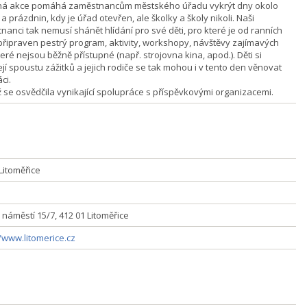
á akce pomáhá zaměstnancům městského úřadu vykrýt dny okolo
a prázdnin, kdy je úřad otevřen, ale školky a školy nikoli. Naši
nanci tak nemusí shánět hlídání pro své děti, pro které je od ranních
připraven pestrý program, aktivity, workshopy, návštěvy zajímavých
teré nejsou běžně přístupné (např. strojovna kina, apod.). Děti si
jí spoustu zážitků a jejich rodiče se tak mohou i v tento den věnovat
ci.
 se osvědčila vynikající spolupráce s příspěvkovými organizacemi.
Litoměřice
 náměstí 15/7, 412 01 Litoměřice
//www.litomerice.cz