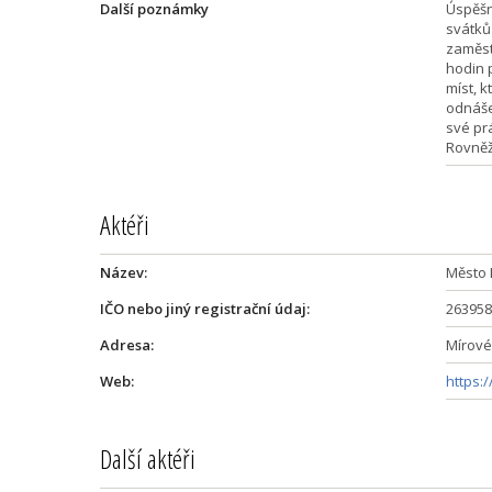
Další poznámky
Úspěšn
svátků 
zaměst
hodin 
míst, k
odnáše
své prá
Rovněž
Aktéři
Název:
Město 
IČO nebo jiný registrační údaj:
263958
Adresa:
Mírové
Web:
https:
Další aktéři