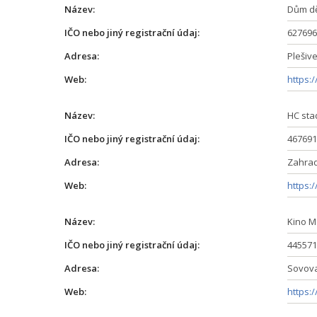
Název:
Dům dě
IČO nebo jiný registrační údaj:
627696
Adresa:
Plešive
Web:
https:
Název:
HC sta
IČO nebo jiný registrační údaj:
467691
Adresa:
Zahrad
Web:
https:
Název:
Kino M
IČO nebo jiný registrační údaj:
445571
Adresa:
Sovova
Web:
https: