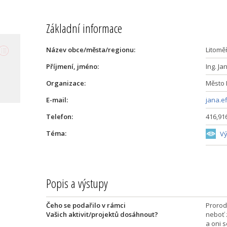
Základní informace
Název obce/města/regionu:
Litomě
Příjmení, jméno:
Ing. Ja
Organizace:
Město 
E-mail:
jana.e
Telefon:
416,91
Téma:
Vý
Popis a výstupy
Čeho se podařilo v rámci
Prorod
Vašich aktivit/projektů dosáhnout?
neboť z
a oni 