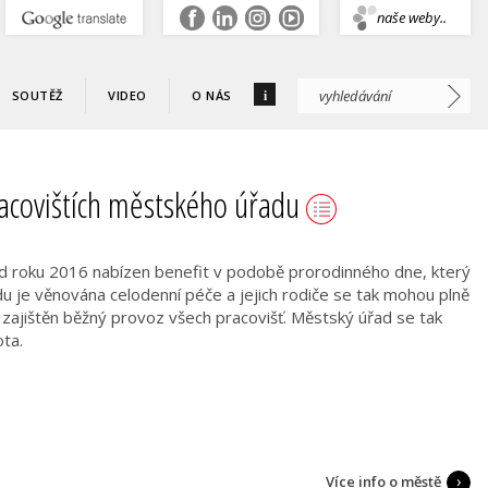
.
naše weby..
i
SOUTĚŽ
VIDEO
O NÁS
racovištích městského úřadu
d roku 2016 nabízen benefit v podobě prorodinného dne, který
u je věnována celodenní péče a jejich rodiče se tak mohou plně
zajištěn běžný provoz všech pracovišť. Městský úřad se tak
ta.
Více info o městě