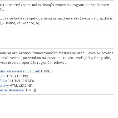
vitu je značný zájem, má vzrůstající tendenci. Program je přizpůsoben
tí.
ktivita se bude rozvíjet k danému tematickému dni (podzimní prázdniny,
 2. ledna, velikonoce, aj.)
dem na akci určenou zaměstnancům městského úřadu, akce avizována
adách vedení, pozvánkou na intranetu. Po akci zveřejněny fotografie,
 včetně videoreportáže regionální televize.
tní plánování soc. služeb
HTML ()
 VS
HTML (37.6 kB)
řicko 24
HTML (1.5 MB)
zprávy
HTML (23.5 kB)
sta Litoměřice
HTML ()