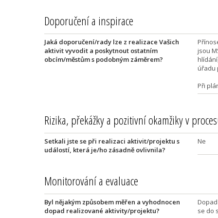
Doporučení a inspirace
Jaká doporučení/rady lze z realizace Vašich
Přínos
aktivit vyvodit a poskytnout ostatním
jsou M
obcím/městům s podobným záměrem?
hlídání
úř
Při plá
Rizika, překážky a pozitivní okamžiky v proces
Setkali jste se při realizaci aktivit/projektu s
Ne
událostí, která je/ho zásadně ovlivnila?
Monitorování a evaluace
Byl nějakým způsobem měřen a vyhodnocen
Dopad 
dopad realizované aktivity/projektu?
se do 