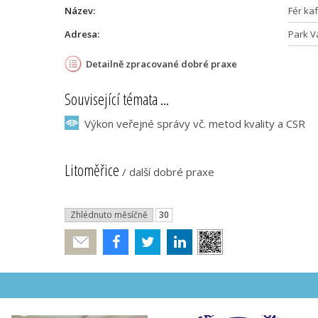
Název:
Fér ka
Adresa:
Park V
Detailně zpracované dobré praxe
Související témata ...
Výkon veřejné správy vč. metod kvality a CSR
Litoměřice
/
další dobré praxe
Zhlédnuto měsíčně
30
Poslat