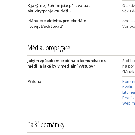
K jakým zjištěním jste při evaluaci
O akti
aktivity/projektu došli?
věku dě
Plánujete aktivitu/projekt dále
Ano, a
rozvíjet/udržovat?
Vánoce,
Média, propagace
Jakým způsobem probíhala komunikace s
S ohle
médii a jaké byly mediální výstupy?
na por
článek
Příloha:
Komuni
Kvalita
Litomě
První 
Web mě
Další poznámky