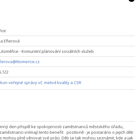
řice
na Eflerová
Litoměřice - Komunitní plánování sociálních služeb
flerova@litomerice.cz
6,122
kon veřejné správy vč. metod kvality a CSR
inný den přispěl ke spokojenosti zaměstnanců městského úřadu,
aměstnanci vnímají tento benefit pozitivně - je postaráno o jejich děti
se mohou plně věnovat své práci. Děti se tak mohou seznámit, kde a jak