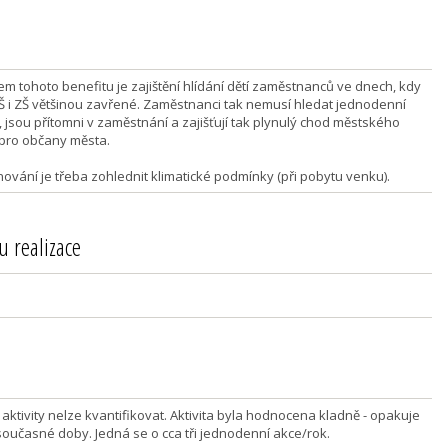
em tohoto benefitu je zajištění hlídání dětí zaměstnanců ve dnech, kdy
Š i ZŠ většinou zavřené. Zaměstnanci tak nemusí hledat jednodenní
, jsou přítomni v zaměstnání a zajišťují tak plynulý chod městského
adu pro občany města.
nování je třeba zohlednit klimatické podmínky (při pobytu venku).
u realizace
aktivity nelze kvantifikovat. Aktivita byla hodnocena kladně - opakuje
současné doby. Jedná se o cca tři jednodenní akce/rok.