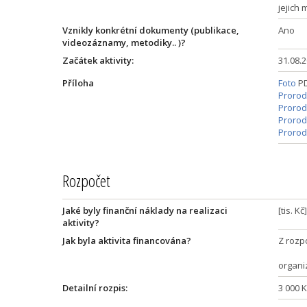
jejich 
Vznikly konkrétní dokumenty (publikace,
Ano
videozáznamy, metodiky.. )?
Začátek aktivity:
31.08.
Příloha
Foto
PD
Prorod
Prorod
Prorod
Prorod
Rozpočet
Jaké byly finanční náklady na realizaci
[tis. Kč
aktivity?
Jak byla aktivita financována?
Z ro
(Ak
organi
Detailní rozpis:
3 000 