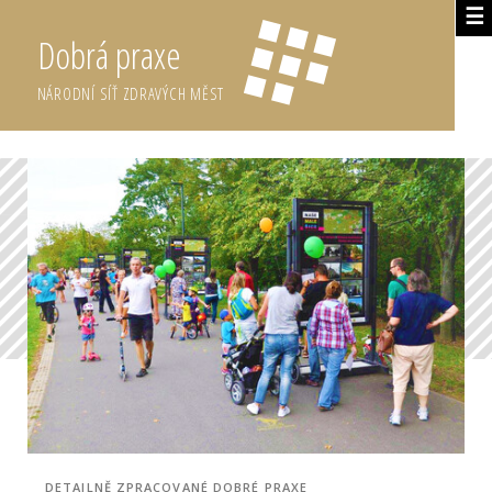
☰
Dobrá praxe
NÁRODNÍ SÍŤ ZDRAVÝCH MĚST
DETAILNĚ ZPRACOVANÉ DOBRÉ PRAXE