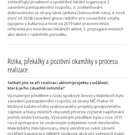
zohledňující proaktivní a spolehlivé lokální organizace 2.
zavedení participativního rozpočtu, 3. zviditelňování
dobrovolnictví ze strany obce (anketa Dobrovolník roku), 4. nově
(nyní od 2018) zavedení gesce radního pro sousedské vztahy
(spojeno s kulturou) a nově od 2019 také pracovní místo
referenta pro koordinaci lokálních aktivit, 5. propagace místních
akcí aktivit v radničním periodiku
Rizika, překážky a pozitivní okamžiky v procesu
realizace
Setkali jste se při realizaci aktivit/projektu s událostí,
která je/ho zásadně ovlivnila?
Významným předělem v růstu spolkové činosti v Malešicích bylo
zavedení participativního rozpočtu ze strany MČ Praha 10.
Možnost každoročního realizovaného projektu (podpořeného
zájmem a hlasy místních obyvatel) přinesla zvýšené naplňování
potřeb místní komunity. Významným předělem byla v roce 2015
nová spolupráce se soukromým subjektem nově otevřeného
Malešického mikropivovaru, který umožnil ve svém zázemí
rozšíření kapacit pro některé spolkové akce pro veřejnost (např.