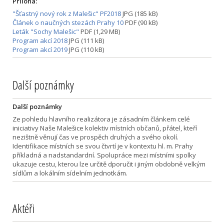
Příloha:
"Šťastný nový rok z Malešic" PF2018
JPG (185 kB)
Článek o naučných stezách Prahy 10
PDF (90 kB)
Leták "Sochy Malešic"
PDF (1,29 MB)
Program akcí 2018
JPG (111 kB)
Program akcí 2019
JPG (110 kB)
Další poznámky
Další poznámky
Ze pohledu hlavního realizátora je zásadním článkem celé
iniciativy Naše Malešice kolektiv místních občanů, přátel, kteří
nezištně věnují čas ve prospěch druhých a svého okolí.
Identifikace místních se svou čtvrtí je v kontextu hl. m. Prahy
příkladná a nadstandardní. Spolupráce mezi místními spolky
ukazuje cestu, kterou lze určitě dporučit i jiným obdobně velkým
sídlům a lokálním sídelním jednotkám.
Aktéři