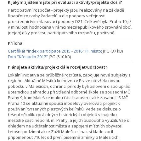
K jakým zjištěním jste při evaluaci aktivity/projektu došli?
Participativní rozpočet - projekty jsou realizovány na základě
finanční rozvahy žadatelů a dle podpory veřejnosti
prostřednictvím hlasovací podpory D21. Celkově byla Praha 10 již
v minulosti hodnocena v rámci mezirepublikového srovnání obcí,
(nejen) díky procesu participativního rozpočtu, pozitivně.
Příloha:
Certifikát "Index participace 2015 - 2016" (1. místo)
JPG (37 kB)
Foto "Křesadlo 2017"
JPG (510 kB)
Plánujete aktivitu/projekt dále rozvíjet/udržovat?
Lokální iniciativa se průběžně rozrůstá, zapojuje nové subjekty z
regionu. Aktuálně Městká knihovna v Praze otevřela novou
pobočku v Malešicích, ochránci přírody byli osloveni o spolupráci
Botanickou zahradou při Střední odborné škole ze sousední MČ
Prahy 9, kam Malešice malou částí katastru také zasahují. S MČ
Praha 10 se aktuálně spouští modelový ověřovací projekt k
používání tvrzených plastových kelímků. Vede se diskuze o
řešení několika prázdných historických objektů v majetku
městské části nebo hl. m. Prahy, a jejich budoucího využití. Vše s
ohledem na udržitelnost města a zapojení místních obyvatel.
Letošní podzimní akce Zažít Malešice jinak si klade zacíl
připomenout 710 let od první písemné zmínky o Malešicích.