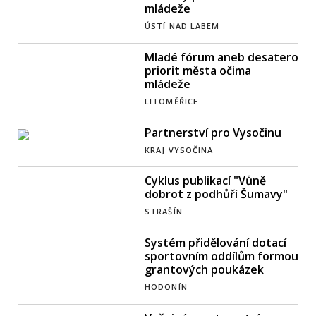
mládeže
ÚSTÍ NAD LABEM
Mladé fórum aneb desatero
priorit města očima
mládeže
LITOMĚŘICE
Partnerství pro Vysočinu
KRAJ VYSOČINA
Cyklus publikací "Vůně
dobrot z podhůří Šumavy"
STRAŠÍN
Systém přidělování dotací
sportovním oddílům formou
grantových poukázek
HODONÍN