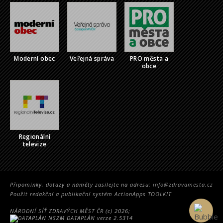
Moderní obec
Veřejná správa
PRO města a
obce
Regionální
televize
Připomínky, dotazy a náměty zasílejte na adresu:
info@zdravamesta.cz
Použit redakční a publikační systém ActionApps TOOLKIT
NÁRODNÍ SÍŤ ZDRAVÝCH MĚST ČR
(c) 2026;
DATAPLÁN verze 2.5314