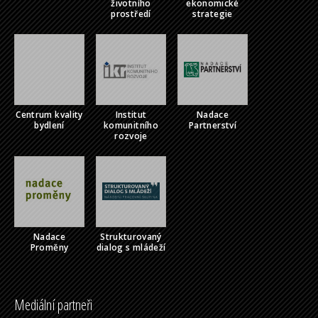
životního
ekonomické
prostředí
strategie
Centrum kvality
Institut
Nadace
bydlení
komunitního
Partnerství
rozvoje
Nadace
Strukturovaný
Proměny
dialog s mládeží
Mediální partneři