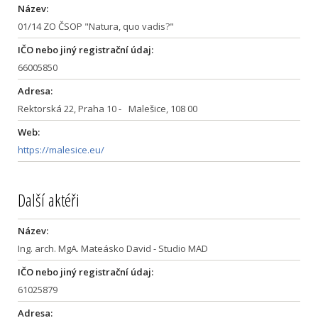
Název:
01/14 ZO ČSOP "Natura, quo vadis?"
IČO nebo jiný registrační údaj:
66005850
Adresa:
Rektorská 22, Praha 10 - Malešice, 108 00
Web:
https://malesice.eu/
Další aktéři
Název:
Ing. arch. MgA. Mateásko David - Studio MAD
IČO nebo jiný registrační údaj:
61025879
Adresa: