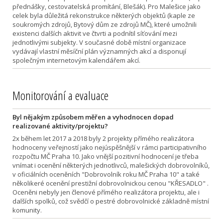
přednášky, cestovatelská promítání, Blešák). Pro Malešice jako
celek byla důležitá rekonstrukce některých objektů (kaple ze
soukromých zdrojů, Bytový dům ze zdrojů MČ), které umožnili
existenci dalších aktivit ve čtvrti a podnítil síťování mezi
jednotlivými subjekty. V současné době místní organizace
vydávají vlastní měsíční plán významných akcí a disponují
společným internetovým kalendářem akcí.
Monitorování a evaluace
Byl nějakým způsobem měřen a vyhodnocen dopad
realizované aktivity/projektu?
2x během let 2017 a 2018 byly 2 projekty přímého realizátora
hodnoceny veřejností jako nejúspěšnější v rámci participativního
rozpočtu MČ Praha 10. Jako vnější pozitivní hodnocení je třeba
vnímat i ocenění některých jednotlivců, malešických dobrovolníků,
v oficiálních oceněních "Dobrovolník roku MČ Praha 10" a také
několikeré ocenění prestižní dobrovolnickou cenou "KŘESADLO" .
Oceněni nebyly jen členové přímého realizátora projektu, ale i
dalších spolků, což svědčí o pestré dobrovolnické základně místní
komunity.