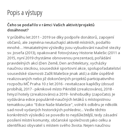
Popis a výstupy
Čeho se podařilo v rámci Vašich aktivit/projektů
dosáhnout?
V průběhu let 2011 - 2019 se díky podpoře donátorů, zapojení
občanů, ale zejména neutuchající aktivitě místních, podařilo
mnohé… Hmatatelnými výsledky jsou vybudování naučné stezky
sv. Josefa (2013), opakované fotovýstavy Historie Malešic (2011 a
2015, nyní 2019 chystáme obnovenou prezentaci), pořádání
pravidelných akcí (Den Země, Den architektury, vycházky
naučnou stezkou, sousedské sportovní akce, spolupořadatelství
sousedské slavnosti Zažít Malešice jinak atd.) a dále úspěšně
realizovaných nebo již dokončených projektů participativního
rozpočtu MČ Praha 10 z let 2016 - revitalizace kapličky (dosud
probíhá), 2017 - piknikové místo Pikniště (zrealizováno), 2018 -
hmyzí hotely (zrealizováno) a 2019 - knihobudky (započato). Je
vydávána edice populárně-naučných letáků s místopistnou
tematikou jako "Edice Naše Malešice", volně k odběru je několik
sad nově vydaných historických pohlednic... Vedle těchto
konkrétních výsledků se povedlo to nejdůležitější, tedy zásadní
posílení místní komunity, občanské společnosti jako celku a
identifikaci obyvatel s místem svého života. Nejen naučnou