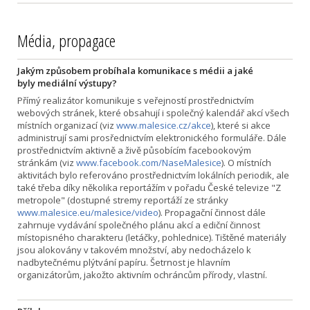
Média, propagace
Jakým způsobem probíhala komunikace s médii a jaké
byly mediální výstupy?
Přímý realizátor komunikuje s veřejností prostřednictvím
webových stránek, které obsahují i společný kalendář akcí všech
místních organizací (viz
www.malesice.cz/akce
), které si akce
administrují sami prosřednictvím elektronického formuláře. Dále
prostřednictvím aktivně a živě působícím facebookovým
stránkám (viz
www.facebook.com/NaseMalesice
). O místních
aktivitách bylo referováno prostřednictvím lokálních periodik, ale
také třeba díky několika reportážím v pořadu České televize "Z
metropole" (dostupné stremy reportáží ze stránky
www.malesice.eu/malesice/video
). Propagační činnost dále
zahrnuje vydávání společného plánu akcí a ediční činnost
místopisného charakteru (letáčky, pohlednice). Tištěné materiály
jsou alokovány v takovém množství, aby nedocházelo k
nadbytečnému plýtvání papíru. Šetrnost je hlavním
organizátorům, jakožto aktivním ochráncům přírody, vlastní.