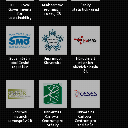
ICLEI - Local
Ministerstvo
Český
Governments
pro místní
statistický úřad
for
rozvoj ČR
Sustainability
Svaz měst a
Únia miest
Národní síť
obcí České
Slovenska
místních
republiky
akčních skupin
ČR
Sdružení
Univerzita
Univerzita
místních
Karlova -
Karlova -
samospráv ČR
Centrum pro
Centrum pro
otázky
sociální a