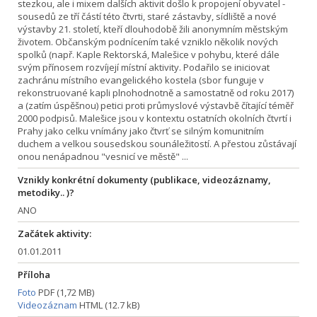
stezkou, ale i mixem dalších aktivit došlo k propojení obyvatel -
sousedů ze tří částí této čtvrti, staré zástavby, sídliště a nové
výstavby 21. století, kteří dlouhodobě žili anonymním městským
životem. Občanským podnícením také vzniklo několik nových
spolků (např. Kaple Rektorská, Malešice v pohybu, které dále
svým přínosem rozvíjejí místní aktivity. Podařilo se iniciovat
zachránu místního evangelického kostela (sbor funguje v
rekonstruované kapli plnohodnotně a samostatně od roku 2017)
a (zatím úspěšnou) petici proti průmyslové výstavbě čítající téměř
2000 podpisů. Malešice jsou v kontextu ostatních okolních čtvrtí i
Prahy jako celku vnímány jako čtvrť se silným komunitním
duchem a velkou sousedskou sounáležitostí. A přestou zůstávají
onou nenápadnou "vesnicí ve městě" ...
Vznikly konkrétní dokumenty (publikace, videozáznamy,
metodiky.. )?
ANO
Začátek aktivity:
01.01.2011
Příloha
Foto
PDF (1,72 MB)
Videozáznam
HTML (12.7 kB)