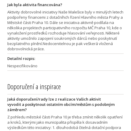
Jak byla aktivita financována?
Aktivity dobrovolné iniciativy Naše Malešice byly v minulých letech
podpořeny financemi z dotačníhch řízení Hlavního města Prahy a
Městské části Praha 10. Dále se iniciativa aktivně podílala na
několika projektech participativního rozpočtu MČ Praha 10, kde o
vynaložení prostředků rozhoduje hlasování veřejnosti. Některé
aktivity umožnilo zapojení soukromých dárců nebo poskytnutí
bezplatného plnění.Nedocenitelnou je pak veškerá vložená
dobrovolnická práce.
Detailní rozpis:
Nespecifikováno
Doporučení a inspirace
Jaká doporučení/rady lze z realizace Vašich aktivit
vyvodit a poskytnout ostatním obcím/městům s podobným
záměrem?
Z pohledu městské části Praha 10 je třeba zmínit několik opatření
a kroků, kterými jako municipalita přispěla k dosavadním
výsledkům této iniciativy: 1. dlouhodobá čitelná dotační podpora